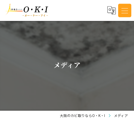
メディア
大阪のカビ取りならO・K・I
メディア