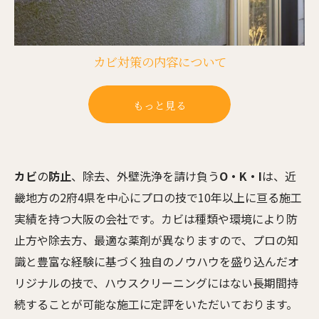
カビ対策の内容について
もっと見る
カビ
の
防止
、除去、外壁洗浄を請け負う
O・K・I
は、近
畿地方の2府4県を中心にプロの技で10年以上に亘る施工
実績を持つ大阪の会社です。カビは種類や環境により防
止方や除去方、最適な薬剤が異なりますので、プロの知
識と豊富な経験に基づく独自のノウハウを盛り込んだオ
リジナルの技で、ハウスクリーニングにはない長期間持
続することが可能な施工に定評をいただいております。