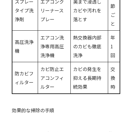
スプレー
エアコンク
奥まで浸透し
節
タイプ洗
リーナース
カビや汚れを
ご
浄剤
プレー
落とす
と
エアコン洗
熱交換器内部
年
高圧洗浄
浄専用高圧
のカビも徹底
1
機
洗浄機
洗浄
回
カビ防止エ
カビの発生を
交
防カビフ
アコンフィ
抑える長期持
換
ィルター
ルター
続効果
時
効果的な掃除の手順