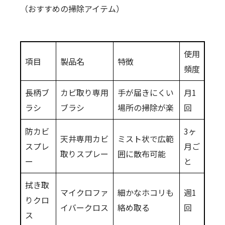
（おすすめの掃除アイテム）
使用
項目
製品名
特徴
頻度
長柄ブ
カビ取り専用
手が届きにくい
月1
ラシ
ブラシ
場所の掃除が楽
回
防カビ
3ヶ
天井専用カビ
ミスト状で広範
スプレ
月ご
取りスプレー
囲に散布可能
ー
と
拭き取
マイクロファ
細かなホコリも
週1
りクロ
イバークロス
絡め取る
回
ス