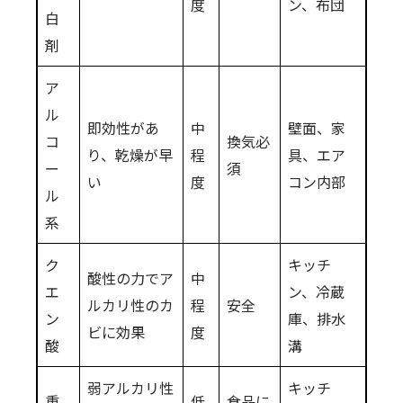
度
ン、布団
白
剤
ア
ル
即効性があ
中
壁面、家
コ
換気必
り、乾燥が早
程
具、エア
ー
須
い
度
コン内部
ル
系
ク
キッチ
酸性の力でア
中
エ
ン、冷蔵
ルカリ性のカ
程
安全
ン
庫、排水
ビに効果
度
酸
溝
弱アルカリ性
キッチ
重
低
食品に