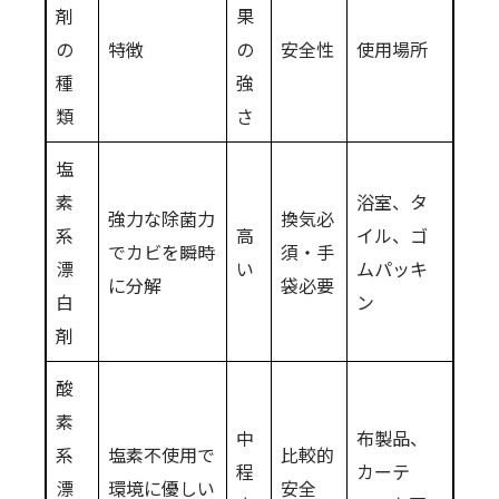
剤
果
の
特徴
の
安全性
使用場所
種
強
類
さ
塩
素
浴室、タ
強力な除菌力
換気必
系
高
イル、ゴ
でカビを瞬時
須・手
漂
い
ムパッキ
に分解
袋必要
白
ン
剤
酸
素
中
布製品、
系
塩素不使用で
比較的
程
カーテ
漂
環境に優しい
安全