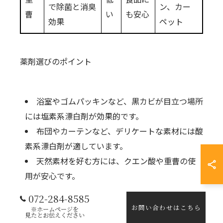
で除菌と消臭
ン、カー
曹
い
も安心
効果
ペット
薬剤選びのポイント
浴室やゴムパッキンなど、黒カビが目立つ場所
には塩素系漂白剤が効果的です。
布団やカーテンなど、デリケートな素材には酸
素系漂白剤が適しています。
天然素材を好む方には、クエン酸や重曹の使
用が安心です。
072-284-8585
お問い合わせはこちら
※ホームページを
使用時の注意点
見たとお伝えください