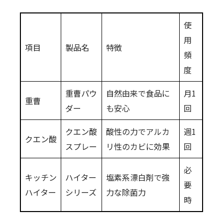
使
用
項目
製品名
特徴
頻
度
重曹パウ
自然由来で食品に
月1
重曹
ダー
も安心
回
クエン酸
酸性の力でアルカ
週1
クエン酸
スプレー
リ性のカビに効果
回
必
キッチン
ハイター
塩素系漂白剤で強
要
ハイター
シリーズ
力な除菌力
時