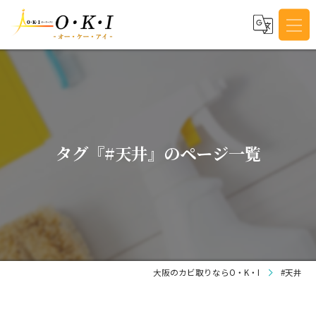
タグ『#天井』のページ一覧
大阪のカビ取りならO・K・I
#天井