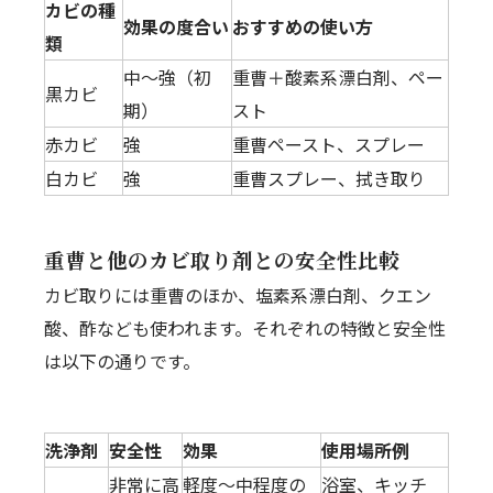
カビの種
効果の度合い
おすすめの使い方
類
中〜強（初
重曹＋酸素系漂白剤、ペー
黒カビ
期）
スト
赤カビ
強
重曹ペースト、スプレー
白カビ
強
重曹スプレー、拭き取り
重曹と他のカビ取り剤との安全性比較
カビ取りには重曹のほか、塩素系漂白剤、クエン
酸、酢なども使われます。それぞれの特徴と安全性
は以下の通りです。
洗浄剤
安全性
効果
使用場所例
非常に高
軽度〜中程度の
浴室、キッチ