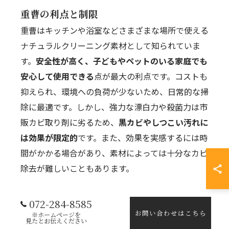
重曹の利点と制限
重曹はキッチンや浴室などさまざまな場所で使える
ナチュラルクリーニング素材として知られていま
す。
安全性が高く、子どもやペットのいる家庭でも
安心して使用できる
点が最大の利点です。コストも
抑えられ、環境への負荷が少ないため、日常的な掃
除に最適です。しかし、強力な漂白力や殺菌力は市
販カビ取り剤に劣るため、
黒カビやしつこい汚れに
は効果が限定的
です。また、効果を実感するには時
間がかかる場合があり、素材によっては十分なカビ
除去が難しいこともあります。
072-284-8585
重曹の特
お問い合わせはこちら
※ホームページを
内容
見たとお伝えください
徴