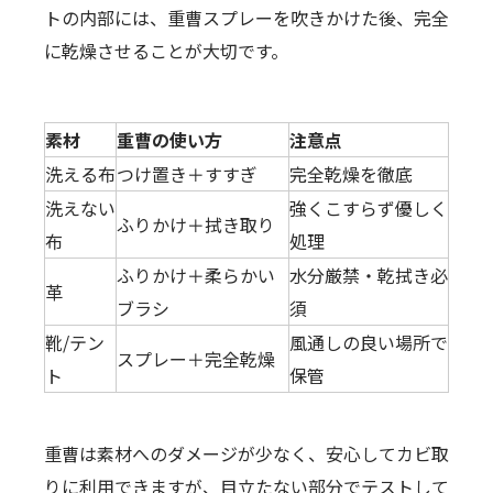
トの内部には、重曹スプレーを吹きかけた後、完全
に乾燥させることが大切です。
素材
重曹の使い方
注意点
洗える布
つけ置き＋すすぎ
完全乾燥を徹底
洗えない
強くこすらず優しく
ふりかけ＋拭き取り
布
処理
ふりかけ＋柔らかい
水分厳禁・乾拭き必
革
ブラシ
須
靴/テン
風通しの良い場所で
スプレー＋完全乾燥
ト
保管
重曹は素材へのダメージが少なく、安心してカビ取
りに利用できますが、目立たない部分でテストして