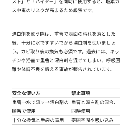
スト」と「ハイター」を同時に使用すると、塩素ガ
ス中毒のリスクが高まるため厳禁です。
漂白剤を使う際は、重曹で表面の汚れを落とした
後、十分に水ですすいでから漂白剤を使いましょ
う。カビ取り後の換気も必須です。過去には、キッ
チンや浴室で重曹と漂白剤を混ぜてしまい、呼吸困
難や体調不良を訴える事故が報告されています。
安全な使い方
禁止事項
重曹→水で流す→漂白剤の
重曹と漂白剤の混合、
順番で使用
同時使用
十分な換気と手袋の着用
密閉空間や吸い込み