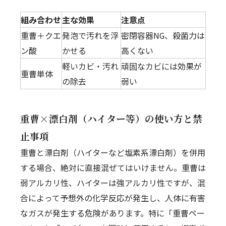
組み合わせ
主な効果
注意点
重曹＋クエ
発泡で汚れを浮
密閉容器NG、殺菌力は
ン酸
かせる
高くない
軽いカビ・汚れ
頑固なカビには効果が
重曹単体
の除去
弱い
重曹×漂白剤（ハイター等）の使い方と禁
止事項
重曹と漂白剤（ハイターなど塩素系漂白剤）を併用
する場合、絶対に直接混ぜてはいけません。重曹は
弱アルカリ性、ハイターは強アルカリ性ですが、混
合によって予想外の化学反応が発生し、人体に有害
なガスが発生する危険があります。特に「重曹ペー