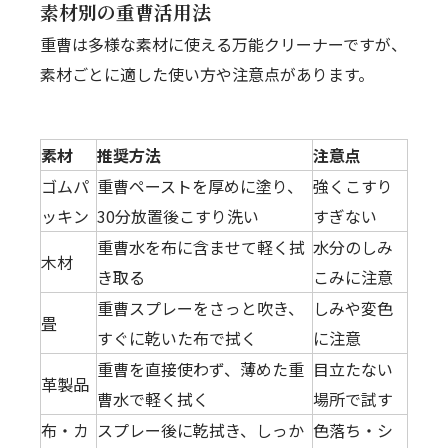
素材別の重曹活用法
重曹は多様な素材に使える万能クリーナーですが、
素材ごとに適した使い方や注意点があります。
素材
推奨方法
注意点
ゴムパ
重曹ペーストを厚めに塗り、
強くこすり
ッキン
30分放置後こすり洗い
すぎない
重曹水を布に含ませて軽く拭
水分のしみ
木材
き取る
こみに注意
重曹スプレーをさっと吹き、
しみや変色
畳
すぐに乾いた布で拭く
に注意
重曹を直接使わず、薄めた重
目立たない
革製品
曹水で軽く拭く
場所で試す
布・カ
スプレー後に乾拭き、しっか
色落ち・シ