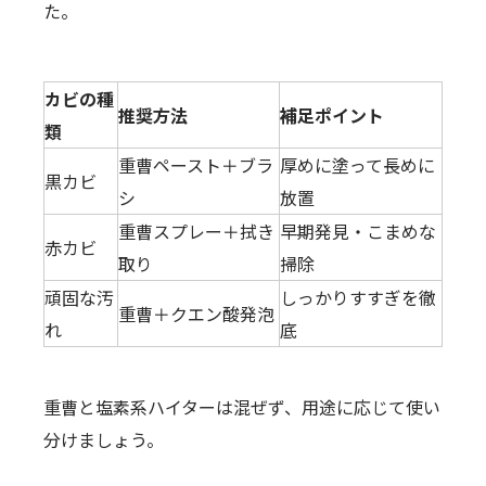
た。
カビの種
推奨方法
補足ポイント
類
重曹ペースト＋ブラ
厚めに塗って長めに
黒カビ
シ
放置
重曹スプレー＋拭き
早期発見・こまめな
赤カビ
取り
掃除
頑固な汚
しっかりすすぎを徹
重曹＋クエン酸発泡
れ
底
重曹と塩素系ハイターは混ぜず、用途に応じて使い
分けましょう。