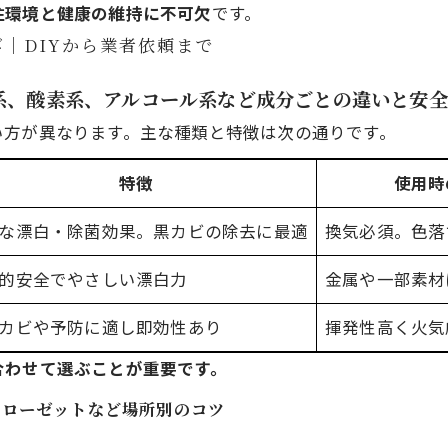
住環境と健康の維持に不可欠
です。
｜DIYから業者依頼まで
素系、酸素系、アルコール系など成分ごとの違いと安
い方が異なります。主な種類と特徴は次の通りです。
特徴
使用時
な漂白・除菌効果。黒カビの除去に最適
換気必須。色落
的安全でやさしい漂白力
金属や一部素材
カビや予防に適し即効性あり
揮発性高く火気
合わせて選ぶことが重要です。
クローゼットなど場所別のコツ