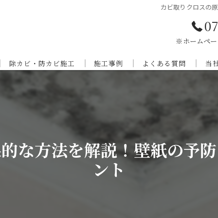
カビ取りクロスの
07
※ホームペー
除カビ・防カビ施工
施工事例
よくある質問
当
当社のカビ対策
外壁・床の特殊洗浄
兵
カビの防止の必要とされる理由
京
カビ対策の内容について
奈
果的な方法を解説！壁紙の予防
和
ント
滋