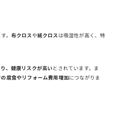
ます。
布クロス
や
紙クロス
は吸湿性が高く、特
あり、健康リスクが高い
とされています。ま
材の腐食やリフォーム費用増加
につながりま