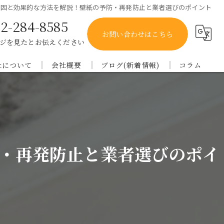
原因と効果的な方法を解説！壁紙の予防・再発防止と業者選びのポイント
2-284-8585
お問い合わせはこちら
ジを見たとお伝えください
社について
会社概要
ブログ(新着情報)
コラム
庫のカビ取り
オー・ケー・アイ
メディア
都のカビ取り
良のカビ取り
・再発防止と業者選びのポイ
歌山のカビ取り
賀のカビ取り