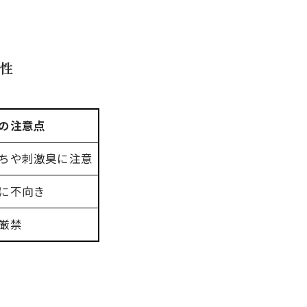
全性
の注意点
ちや刺激臭に注意
に不向き
厳禁