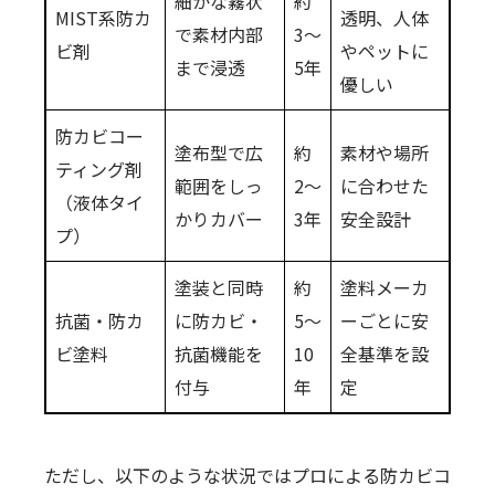
細かな霧状
約
MIST系防カ
透明、人体
で素材内部
3〜
ビ剤
やペットに
まで浸透
5年
優しい
防カビコー
塗布型で広
約
素材や場所
ティング剤
範囲をしっ
2〜
に合わせた
（液体タイ
かりカバー
3年
安全設計
プ）
塗装と同時
約
塗料メーカ
抗菌・防カ
に防カビ・
5〜
ーごとに安
ビ塗料
抗菌機能を
10
全基準を設
付与
年
定
ただし、以下のような状況ではプロによる防カビコ