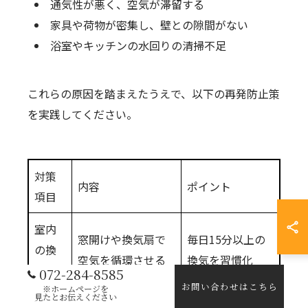
通気性が悪く、空気が滞留する
家具や荷物が密集し、壁との隙間がない
浴室やキッチンの水回りの清掃不足
これらの原因を踏まえたうえで、以下の再発防止策
を実践してください。
対策
内容
ポイント
項目
室内
窓開けや換気扇で
毎日15分以上の
の換
空気を循環させる
換気を習慣化
気
072-284-8585
お問い合わせはこちら
※ホームページを
見たとお伝えください
除湿機やエアコン