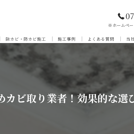
07
※ホームペー
除カビ・防カビ施工
施工事例
よくある質問
当
当社のカビ対策
外壁・床の特殊洗浄
兵
カビの防止の必要とされる理由
京
カビ対策の内容について
奈
めカビ取り業者！効果的な選
和
滋