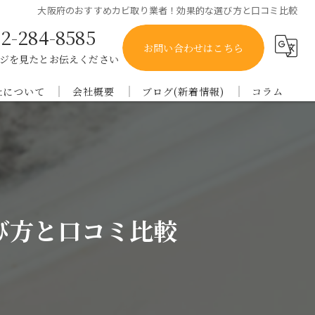
大阪府のおすすめカビ取り業者！効果的な選び方と口コミ比較
2-284-8585
お問い合わせはこちら
ジを見たとお伝えください
社について
会社概要
ブログ(新着情報)
コラム
庫のカビ取り
オー・ケー・アイ
メディア
都のカビ取り
良のカビ取り
び方と口コミ比較
歌山のカビ取り
賀のカビ取り