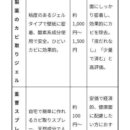
製
面にしっか
薬
粘度のあるジェル
約
り密着し、
の
タイプで壁紙に密
1,000
効果的にカ
カ
着、酸素系成分使
円～
ビを除去。
ビ
用で安全。ひどい
1,500
「液だれな
取
カビに効果的。
円
し」「少量
り
で済む」と
ジ
高評価。
ェ
ル
重
安価で経済
曹
約
的、健康面
ス
自宅で簡単に作れ
100
に配慮した
プ
るカビ取りスプレ
円～
い方におす
レ
ー、天然成分で人