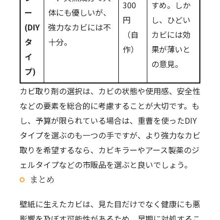
300
すめ。しか
ー
体にも優しいが、
円
し、ひどい
(DIY
強力なカビには不
（自
カビには効
タ
十分。
作）
果が薄いと
イ
の意見。
プ)
カビ取り剤の選択は、カビの状態や使用感、安全性
などの要素を総合的に考慮することが大切です。も
し、予算が限られている場合は、重曹を使ったDIY
タイプを選ぶのも一つの手ですが、より強力なカビ
取りを希望するなら、カビキラーやアース製薬のジ
ェルタイプなどの市販品を選ぶと良いでしょう。
まとめ
壁紙に生えたカビは、見た目だけでなく健康にも悪
影響を及ぼす可能性があるため、早期に対処するこ