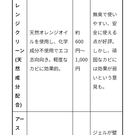
レ
ン
無臭で使い
ジ
やすい、安
ク
天然オレンジオイ
約
全に使える
リ
ルを使用し、化学
600
点が好評。
ーン
成分不使用でエコ
円～
しかし、頑
(天
志向向き。軽度な
1,000
固なカビに
然
カビに効果的。
円
は効果が弱
成
いという意
分
見も。
配
合)
アー
ス
ジェルが壁