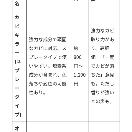
名
カ
ビ
強力なカビ
キ
強力な成分で頑固
取り力があ
ラ
なカビに対応、ス
約
り、高評
ー
プレータイプで使
800
価。「一度
(ス
いやすい。塩素系
円～
でカビが落
プ
成分が含まれ、色
1,200
ちた」意見
レ
落ちや変色の可能
円
も。ただし
ー
性あり。
香りが強い
タ
との声も。
イ
プ)
オ