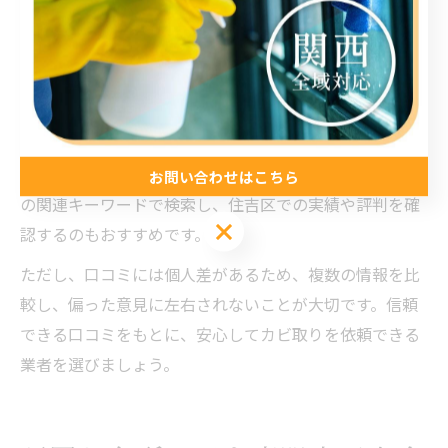
源です。実際にサービスを利用した人の体験談や評価
は、業者の信頼性や作業の質を判断する大きな手がかり
となります。
口コミを活用する際は、施工内容の具体性や再発防止策
への満足度、スタッフの対応について注目しましょう。
また、地域ごとの口コミや「おそうじ本舗住吉区」など
お問い合わせはこちら
の関連キーワードで検索し、住吉区での実績や評判を確
認するのもおすすめです。
ただし、口コミには個人差があるため、複数の情報を比
較し、偏った意見に左右されないことが大切です。信頼
できる口コミをもとに、安心してカビ取りを依頼できる
業者を選びましょう。