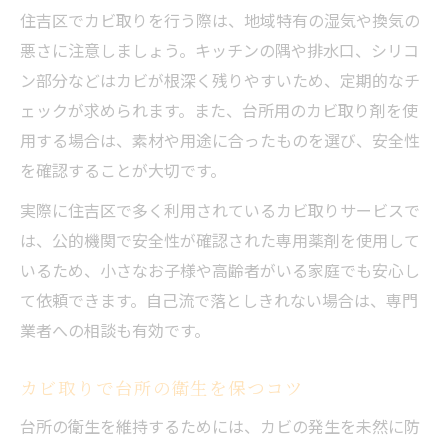
安全なカビ取りを叶える専門家の技
住吉区でカビ取りを行う際は、地域特有の湿気や換気の
自分で落とせないカビもプロなら安心対応
悪さに注意しましょう。キッチンの隅や排水口、シリコ
ン部分などはカビが根深く残りやすいため、定期的なチ
落ちにくい台所カビはプロのカビ取りで解
ェックが求められます。また、台所用のカビ取り剤を使
決
用する場合は、素材や用途に合ったものを選び、安全性
頑固なカビもプロの技で安心除去
を確認することが大切です。
住吉区で困ったカビ取りは専門家に相談
実際に住吉区で多く利用されているカビ取りサービスで
自力で無理なカビ取りはプロに依頼が安心
は、公的機関で安全性が確認された専用薬剤を使用して
台所カビの再発を防ぐプロの対応力
いるため、小さなお子様や高齢者がいる家庭でも安心し
住吉区で注目のカビ取りサービス徹底比較
て依頼できます。自己流で落としきれない場合は、専門
カビ取りサービスの特徴と選び方
業者への相談も有効です。
住吉区で選ばれるカビ取りサービス比較
カビ取り業者と水回り清掃の違いを解説
カビ取りで台所の衛生を保つコツ
大阪のカビ取り人気サービスを比較検証
台所の衛生を維持するためには、カビの発生を未然に防