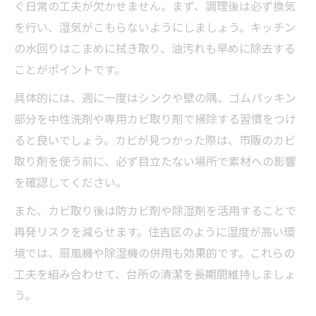
口コミ評価から見るカビ取り業者選び
ぐ日常の工夫が欠かせません。まず、調理後は必ず換気
を行い、湿気がこもらないようにしましょう。キッチン
快適な台所へ導くカビ対策と再発防止の秘訣
の水回りはこまめに拭き取り、油汚れも早めに除去する
台所のカビ取りで再発防止のポイント
ことがポイントです。
水回りカビ対策で台所を清潔に保つ方法
具体的には、週に一度はシンクや壁の隅、ゴムパッキン
カビ取り後も安心の再発予防策を徹底解説
部分を中性洗剤や専用カビ取り剤で掃除する習慣をつけ
住吉区で実践できる台所カビ対策とは
ると良いでしょう。カビが見つかった際は、市販のカビ
快適な台所を維持するカビ取り習慣
取り剤を使う前に、必ず目立たない場所で素材への影響
を確認してください。
また、カビ取り後は防カビ剤や除湿剤を活用することで
再発リスクを減らせます。住吉区のように湿度が高い環
境では、扇風機や除湿機の併用も効果的です。これらの
工夫を組み合わせて、台所の清潔を長期間維持しましょ
う。