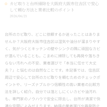
カビ取りと台所掃除を大阪府大阪市住吉区で安心
して頼む方法と業者比較のポイント
2026/06/21
台所のカビ取り、どこに依頼するか迷ったことはありま
せんか？大阪府大阪市住吉区は湿気や油分が溜まりやす
く、気がつくとキッチンの壁やシンクの隅に頑固なカビ
が潜んでいることも。こまめに掃除しても再発や落ちき
らない汚れへの不安、業者選びで「本当に任せて大丈
夫？」と悩むのは自然なことです。本記事では、住吉区
周辺で安心して台所のカビ取りを頼むためのチェックポ
イントや、リーズナブルかつ信頼性の高い業者の比較方
法を詳しく紹介。自分では落としにくいカビや油汚れ
も、専門家のノウハウで安全に除去し、台所が清潔で快
適な空間によみがえります。納得の業者選びや再発防止