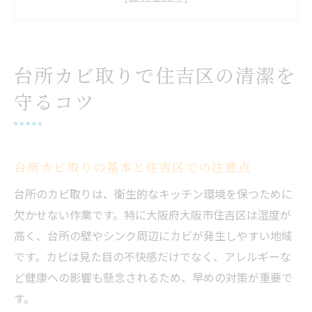
カビ取りを長持ちさせる台所掃除術
水回りカビ取りで台所清潔維持法
大阪市住吉区で安心のカビ取り業者選び方
台所カビ取りで住吉区の清潔を
信頼できるカビ取り業者の見極め方
守るコツ
大阪で評判のカビ取りサービス選定術
住吉区でカビ取り依頼時のポイント
カビ取り業者選びで重視すべき基準
台所カビ取りの基本と住吉区での注意点
口コミ活用で安心のカビ取り業者選び
台所のカビ取りは、衛生的なキッチン環境を保つために
頑固な台所カビを専門家が安全除去する理由
欠かせない作業です。特に大阪府大阪市住吉区は湿度が
カビ取り専門家が選ばれる安心の理由
高く、台所の壁やシンク周辺にカビが発生しやすい地域
台所カビ取りはプロへ任せるべき理由
です。カビは見た目の不快感だけでなく、アレルギーな
住吉区でプロがすすめるカビ除去法
ど健康への影響も懸念されるため、早めの対策が重要で
す。
カビ取り専門技術で台所を清潔維持