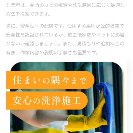
な業者は、台所のカビの種類や発生原因に応じて最適な
方法を提案できます。
次に、安全性への配慮です。使用する薬剤が公的機関で
安全性を認証されているか、施工後家族やペットに影響
がないか確認しましょう。また、見積もりや追加料金の
有無、作業内容の説明の丁寧さも重要です。
さらに、アフターサービスや再発防止策の提案があるか
もポイントです。例えば、施工後に防カビ処理やメンテ
ナンス方法のアドバイスがあると、清潔な台所を長期間
維持できます。これらの基準を踏まえ、複数業者を比較
検討してください。
口コミ活用で安心のカビ取り業者選び
口コミは信頼できるカビ取り業者選びに欠かせない情報