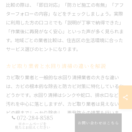
比較の際は、「即日対応」「防カビ施工の有無」「アフ
ターフォローの内容」などをチェックしましょう。実際
に利用した方の口コミでも「説明が丁寧で納得できた」
「作業後に再発がなく安心」といった声が多く見られま
す。地域ごとの業者比較は、住吉区の生活環境に合った
サービス選びのヒントになります。
カビ取り業者と水回り清掃の違いを解説
カビ取り業者と一般的な水回り清掃業者の大きな違い
は、カビの根本的な除去と防カビ対策に特化しているか
どうかです。水回り清掃はシンクや蛇口、排水口などの
汚れを中心に落としますが、カビ取り業者は見えないカ
ビの根までしっかり除去し、再発防止の措置も行いま
072-284-8585
す。特に台所は湿気や油分が多く、カビが繁殖しやすい
お問い合わせはこちら
※ホームページを
見たとお伝えください
ため、専門知識が求められます。