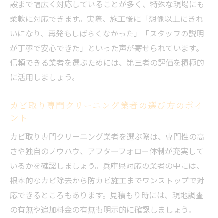
設まで幅広く対応していることが多く、特殊な現場にも
解決
柔軟に対応できます。実際、施工後に「想像以上にきれ
ウタマロクリーナーで対応困難なカビの見
いになり、再発もしばらくなかった」「スタッフの説明
極め方
が丁寧で安心できた」といった声が寄せられています。
賃貸や床下の頑固なカビ取りは業者がおす
信頼できる業者を選ぶためには、第三者の評価を積極的
すめ
に活用しましょう。
カビ取り専門クリーニングの効果と安心感
カビ取り専門クリーニング業者の選び方のポイ
カビ取り依頼で健康被害や再発リスクを予
ント
防
再発予防まで考えたカビ取りの最適解とは
カビ取り専門クリーニング業者を選ぶ際は、専門性の高
さや独自のノウハウ、アフターフォロー体制が充実して
カビ取り業者による再発防止策の具体例
いるかを確認しましょう。兵庫県対応の業者の中には、
カビ取り後の定期的なメンテナンス方法
根本的なカビ除去から防カビ施工までワンストップで対
防カビ施工で長期間清潔を保つポイント
応できるところもあります。見積もり時には、現地調査
カビ取り専門業者が提案する再発予防法
の有無や追加料金の有無も明示的に確認しましょう。