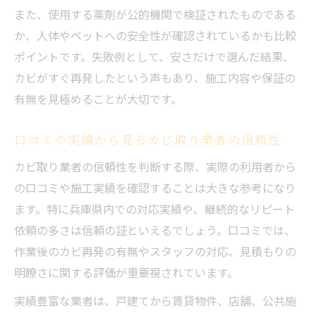
また、使用する薬剤が公的機関で検証されたものである
カビ取り専門業者のプロによる施工の流れ
か、人体やペットへの安全性が確認されているかも比較
市販カビ取り剤と業者サービスの違い
ポイントです。失敗例として、安さだけで選んだ結果、
床下カビ除去業者の選び方と費用相場
カビがすぐ再発したという声もあり、施工内容や保証の
カビ取りで健康リスクを軽減する方法
有無を見極めることが大切です。
カビ取り依頼時に失敗しない判断ポイント
口コミや実績から見るカビ取り業者の信頼性
カビ取り業者選定時の見積もり確認ポイン
ト
カビ取り業者の信頼性を判断する際、実際の利用者から
の口コミや施工実績を確認することは大きな参考になり
現地調査や追加作業の有無をしっかり確認
ます。特に兵庫県内での対応実績や、継続的なリピート
カビ取り施工箇所や方法で失敗しない判断
依頼の多さは信頼の証といえるでしょう。口コミでは、
カビ取り費用トラブルを防ぐための対策
作業後のカビ再発の有無やスタッフの対応、見積もりの
カビ取り専門クリーニングの実例から学ぶ
明瞭さに関する評価が重要視されています。
市販品で不安なカビも業者で根本解決へ
実績豊富な業者は、戸建てから賃貸物件、店舗、公共施
カビ取り業者なら市販品で取れない悩みも