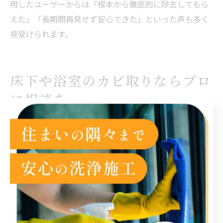
用したユーザーからは「根本から徹底的に除去してもら
えた」「長期間再発せず安心できた」といった声も多く
見受けられます。
床下や浴室のカビ取りならプロ
に相談を
床下や浴室のカビ取りは業者が安心な理由
床下や浴室に発生したカビは、見た目以上に根深く広が
っているケースが多く、市販のカビ取り剤だけでは十分
な除去が難しいことがあります。特に床下は湿気がこも
りやすく、カビが構造材にまで浸透している場合もあ