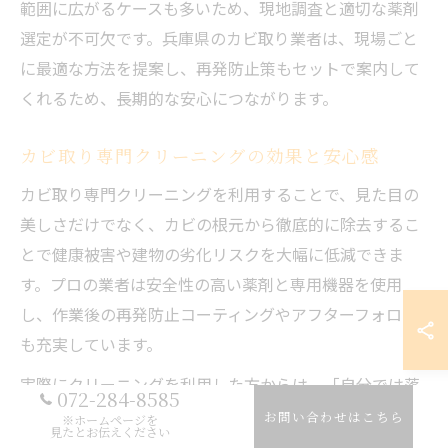
範囲に広がるケースも多いため、現地調査と適切な薬剤
選定が不可欠です。兵庫県のカビ取り業者は、現場ごと
に最適な方法を提案し、再発防止策もセットで案内して
くれるため、長期的な安心につながります。
カビ取り専門クリーニングの効果と安心感
カビ取り専門クリーニングを利用することで、見た目の
美しさだけでなく、カビの根元から徹底的に除去するこ
とで健康被害や建物の劣化リスクを大幅に低減できま
す。プロの業者は安全性の高い薬剤と専用機器を使用
し、作業後の再発防止コーティングやアフターフォロー
も充実しています。
実際にクリーニングを利用した方からは、「自分では落
072-284-8585
とせなかった黒カビが一度で消えた」「施工後はカビの
お問い合わせはこちら
※ホームページを
見たとお伝えください
臭いもなくなり安心した」といった声も多く寄せられて