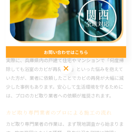
り、表面的な掃除では再発リスクが高まります。
カビ取り掃除業者に依頼することで、専用の薬剤や機材
を使用し、目に見えないカビの根まで徹底的に除去する
ことが可能です。さらに、プロの施工では再発防止のた
めのコーティングや換気対策も同時に行えるため、長期
的な快適さと安全性を確保できます。
お問い合わせはこちら
実際に、兵庫県内の戸建て住宅やマンションで「何度掃
除しても浴室のカビが再発する」といった悩みを抱えて
いた方が、業者に依頼したことでカビの再発が大幅に減
少した事例もあります。安心して生活環境を守るために
は、プロのカビ取り業者への依頼が推奨されます。
カビ取り専門業者のプロによる施工の流れ
カビ取り専門業者の作業は、まず現地調査から始まりま