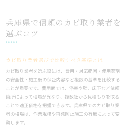
ポイント
賃貸物件でカビ取り業者依頼時の注意点
兵庫県で信頼のカビ取り業者を
カビ取り依頼前に知っておきたい地域対応
選ぶコツ
状況
カビ取り掃除業者の費用相場と見積もりの違い
カビ取り業者費用相場の内訳とポイント解
カビ取り業者選びで比較すべき基準とは
説
費用が高くなりやすいカビ取り現場の特徴
カビ取り業者を選ぶ際には、費用・対応範囲・使用薬剤
の安全性・施工後の保証内容など複数の基準を比較する
カビ取り掃除業者の見積もり比較時の注意
ことが重要です。費用面では、浴室や壁、床下など依頼
点
箇所によって相場が異なり、複数社から見積もりを取る
床下や浴室で変わるカビ取り費用の傾向
ことで適正価格を把握できます。兵庫県でのカビ取り業
本カビ除去業者と他社の費用構成の違い
者の相場は、作業規模や再発防止施工の有無によって変
床下や浴室のカビ取りならプロに相談を
動します。
床下や浴室のカビ取りは業者が安心な理由