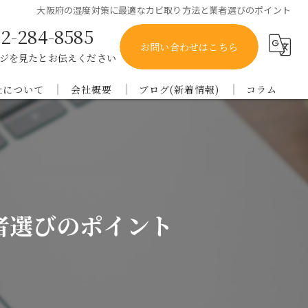
大阪府の湿度対策に最適なカビ取り方法と業者選びのポイント
2-284-8585
お問い合わせはこちら
ジを見たとお伝えください
社について
会社概要
ブログ(新着情報)
コラム
庫のカビ取り
オー・ケー・アイ
メディア
都のカビ取り
良のカビ取り
者選びのポイント
歌山のカビ取り
賀のカビ取り