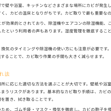
カビ取りと湿度計で室内環境を整えるコツ
響で壁や浴室、キッチンなどさまざまな場所にカビが発生
キッチンや浴室の黒カビ対策ポイント
すく、カビの温床となりがちです。カビ取りで最も重要な
キッチンのカビ取りは安全性が最優先
とが効果的とされており、除湿機やエアコンの除湿機能、
浴室黒カビ対応のカビ取り専用テクニック
したという利用者の声もあります。湿度管理を徹底するこ
キッチンと浴室で違うカビ取り剤の選び方
専門業者を選ぶ際の安心できる基準
、換気のタイミングや除湿機の使い方にも注意が必要です
カビ取り業者選びで重視すべき見極め方
識することで、カビ取り作業の手間も大きく減らせます。
カビ取り専門業者の施工品質とポイント
カビ再発を防ぐ日常の湿度管理とは
れ法
カビ取り後の再発防止に役立つ湿度管理
場所に応じた適切な方法を選ぶことが大切です。壁紙や浴
日常的なカビ取りと換気のベストな方法
しまうリスクがあります。基本的なカビ取り手順は、カビ
カビ取り後も続く除湿と空気循環のコツ
間を置き、拭き取ることです。
カビ取りの効果を保つ収納と配置の工夫
いため、ゴム手袋・マスク・換気を徹底し、カビの胞子を