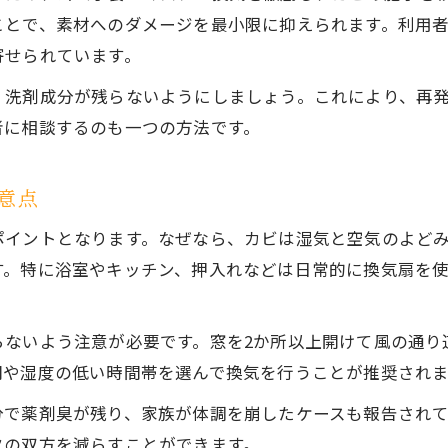
結露対策とカビ取りで安心な住環境実現
ことで、素材へのダメージを最小限に抑えられます。利用
安全にできる素材別カビ取りの知識
寄せられています。
木材や壁紙に適したカビ取りの注意点
、洗剤成分が残らないようにしましょう。これにより、再
キッチンや浴室素材別カビ取りの実践法
者に相談するのも一つの方法です。
カビ取り時の健康被害予防ポイント
素材別カビ取りで再発リスクを減らす方法
意点
ポイントとなります。なぜなら、カビは湿気と空気のよど
す。特に浴室やキッチン、押入れなどは日常的に換気扇を
お問い合わせはこちら
らないよう注意が必要です。窓を2か所以上開けて風の通り
間や湿度の低い時間帯を選んで換気を行うことが推奨されま
分で薬剤臭が残り、家族が体調を崩したケースも報告され
クの双方を減らすことができます。