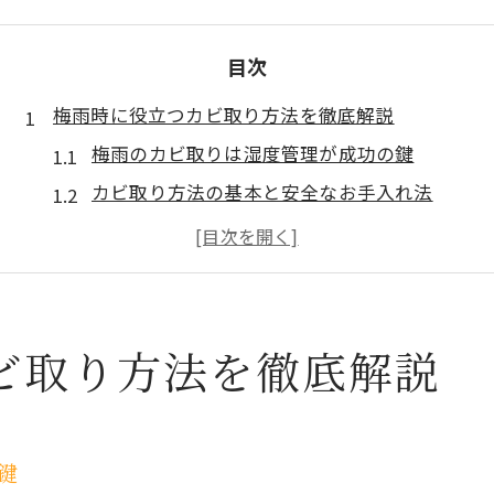
目次
梅雨時に役立つカビ取り方法を徹底解説
梅雨のカビ取りは湿度管理が成功の鍵
カビ取り方法の基本と安全なお手入れ法
カビ取りで重要な梅雨時の換気と注意点
市販のカビ取り剤と使い分けのコツ
擦っても落ちない黒カビの正しい落とし方
カビ取りに悩む方へ湿度を抑える秘訣
ビ取り方法を徹底解説
カビ取り前に知りたい湿度コントロール法
カビ取り後の再発防止と湿度維持の工夫
除湿機や換気でカビ取り効果を高める方法
鍵