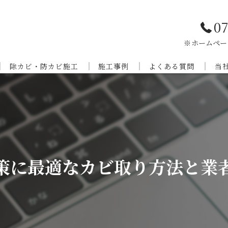
07
※ホームペー
除カビ・防カビ施工
施工事例
よくある質問
当
当社のカビ対策
外壁・床の特殊洗浄
兵
カビの防止の必要とされる理由
京
カビ対策の内容について
奈
策に最適なカビ取り方法と業
和
滋