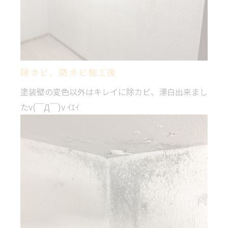
除カビ、防カビ施工後
塗装壁の変色以外はキレイに除カビ、漂白出来まし
たv(￣Д￣)v ｲｴｲ