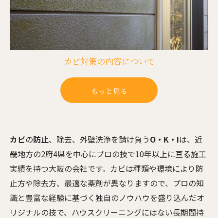
カビ対策の内容について
もっと見る
カビ
の
防止
、除去、外壁洗浄を請け負う
O・K・I
は、近
畿地方の2府4県を中心にプロの技で10年以上に亘る施工
実績を持つ大阪の会社です。カビは種類や環境により防
止方や除去方、最適な薬剤が異なりますので、プロの知
識と豊富な経験に基づく独自のノウハウを盛り込んだオ
リジナルの技で、ハウスクリーニングにはない長期間持