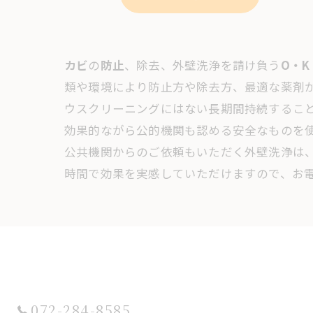
カビ
の
防止
、除去、外壁洗浄を請け負う
O・K
類や環境により防止方や除去方、最適な薬剤
ウスクリーニングにはない長期間持続するこ
効果的ながら公的機関も認める安全なものを
公共機関からのご依頼もいただく外壁洗浄は
時間で効果を実感していただけますので、お
072-284-8585