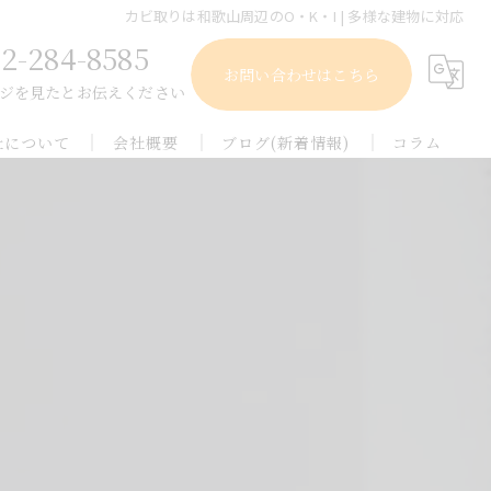
カビ取りは和歌山周辺のO・K・I | 多様な建物に対応
2-284-8585
お問い合わせはこちら
ジを見たとお伝えください
社について
会社概要
ブログ(新着情報)
コラム
庫のカビ取り
オー・ケー・アイ
メディア
都のカビ取り
良のカビ取り
歌山のカビ取り
賀のカビ取り