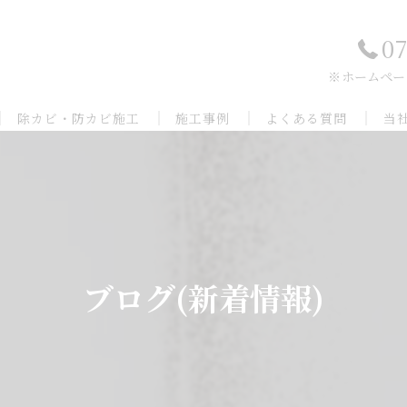
07
※ホームペー
除カビ・防カビ施工
施工事例
よくある質問
当
当社のカビ対策
外壁・床の特殊洗浄
兵
カビの防止の必要とされる理由
京
カビ対策の内容について
奈
ブログ(新着情報)
和
滋